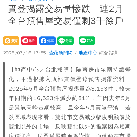
實登揭露交易量慘跌 連2月
驚：戰局變五五波
白海豚颱風攪局父親節！明雨量「紅到發
全台預售屋交易僅剩3千餘戶
紫」
女律師詐慈濟10億 坐擁232公斤黃金仍
接案！同業酸：我輩楷模
明金成離世留下雙胞胎 4歲兒與老師一
贊助
我要
壹蘋
爆料
2025/07/16 17:55
壹蘋新聞網
/
地產中心
綜合報導
段對話催淚
演習登場！搭雙鐵、航班3大注意事項快
看
慈濟遭詐10.6億！網紅揪聲明「疑點重
【地產中心／台北報導】隨著房市氛圍持續變
化，不過根據內政部實價登錄預售揭露資料，
重」 1細節避而不談
蔣萬安民調只贏5％「現任優勢去哪？」
2025年5月全台預售屋揭露量為3,153件，較去
年同期的16,523件減少約81%，主因去年5月
媒體人嘆：真的該緊張了
97萬網紅「肥大叔」驚傳猝逝！最後身
是景氣高峰基期較高，且今年5月買氣平淡，若
影曝 網驚覺不對
慈濟被騙10億！陳時中一語成讖 王必
以區域表現來看，雙北市交易減少幅度明顯優於
雙北以外的市場，反映雙北以外的推案因為短期
勝：時間久看出睿智
白海豚今下午2點半發海警！陸警機率最
房價漲高，民眾購屋時更為謹慎，而建商在市場