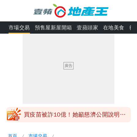
市場交易
預售屋新屋開箱
壹蘋頭家
在地美食
律
慈濟被騙10億！陳時中一語成讖 王必
勝：時間久看出睿智
白海豚今下午2點半發海警！陸警機率最
高是這縣市
關之琳爆「奶孫戀」愛上小36歲男模
她親發聲回應了
兆基風暴｜前董座李建成今被檢調約談
最快今晚移送北檢複訊
買疫苗被詐10億！她籲慈濟公開說明
捐款人有權知真相
蔡英文變「台東蔡主委」嚇壞一堆人！他
首頁
市場交易