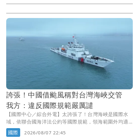
民眾在咖啡香中體驗專屬晨間儀式感。活動首站今起
(8/7)至8/9於華山1914文創園區忠孝三角登場，8/14至
8/16將移師台北大巨蛋松菸大道西側。
誇張！中國借颱風稱對台灣海峽交管
我方：違反國際規範嚴厲譴
【國際中心／綜合外電】太誇張了！台灣海峽是國際水
域，依聯合國海洋法公約等國際規範，領海範圍外均適
用國際法的公海航行自由原則，中國無任何權利對此水
國際
2026/08/07 22:45
域實施管制。然而，中國大陸海事局卻公告，受到颱風