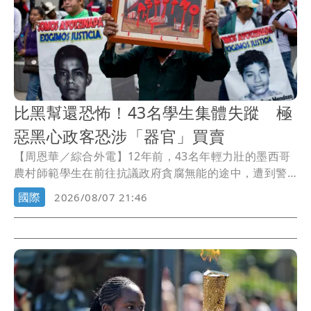
該擅自扔掉客人物品」。
比黑幫還恐怖！43名學生集體失蹤 極
惡黑心政客恐涉「器官」買賣
【周恩華／綜合外電】12年前，43名年輕力壯的墨西哥
農村師範學生在前往抗議政府貪腐無能的途中，遭到警
察攔下，警方當場打死了6名目擊者，至於這43名學生則
國際
2026/08/07 21:46
被帶走後就此失蹤。12年來，學生家長苦尋不果，甚至
有人向勢力龐大的黑幫詢問，是否涉及器官買賣，但黑
幫堅決否認。墨西哥當局今天逮捕時任州長阿基瑞，並
指控涉及當時「國家機器」的政、軍、警聯合犯罪。