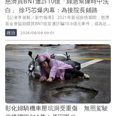
慈濟買BNT遭詐10億「綠急幫陳時中洗
白」 徐巧芯爆內幕：為接院長鋪路
【記者李俊毅／新竹報導】 2021年新冠疫情期間，慈濟
基金會協助購買BNT疫苗遭詐騙10.6億元事件，成為近
日政治攻防焦點。立委徐巧芯就大膽預言，民進黨現在
政治
2026/08/08 00:01
為當時的衛福部長陳時中洗白，是替他未來接任行政院
長鋪路。
彰化婦騎機車壓坑洞受重傷 無照駕駛