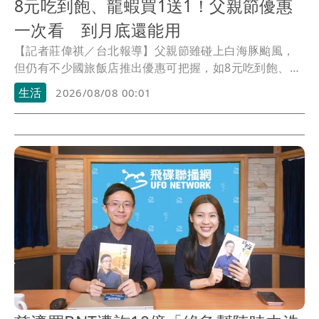
8元吃到飽、龍蝦買1送1！父親節優惠
一次看 到月底還能用
【記者莊偉祺／台北報導】父親節雖碰上白海豚颱風，
但仍有不少國旅飯店推出優惠可把握，如8元吃到飽、龍
蝦買1送1等，能品嚐西餐廳、涮涮鍋或泰式料理等美
生活
2026/08/08 00:01
食，部分還適用至月底，後續也可找時間慶祝吃大餐。