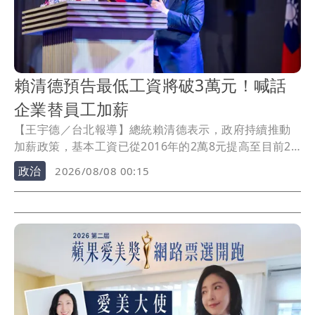
賴清德預告最低工資將破3萬元！喊話
企業替員工加薪
【王宇德／台北報導】總統賴清德表示，政府持續推動
加薪政策，基本工資已從2016年的2萬8元提高至目前2
萬9500元，「再調整就會突破3萬元」，並呼籲上市櫃公
政治
2026/08/08 00:15
司在獲利成長下，應為基層員工加薪，讓經濟成長成果
由全民共享。