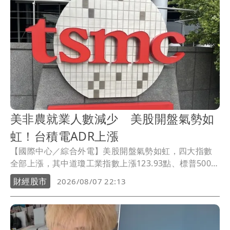
美非農就業人數減少 美股開盤氣勢如
虹！台積電ADR上漲
【國際中心／綜合外電】美股開盤氣勢如虹，四大指數
全部上漲，其中道瓊工業指數上漲123.93點、標普500指
數上漲29.72點、那斯達克指數上漲225.08點、費城半導
財經股市
2026/08/07 22:13
體指數上漲315.88點。在個股方面，台積電ADR上漲
3.07元或0.73％。