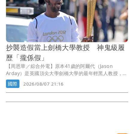
抄襲造假當上劍橋大學教授 神鬼級履
歷「攏係假」
【周恩華／綜合外電】原本41歲的阿爾代（Jason
Arday）是英國頂尖大學劍橋大學的最年輕黑人教授，不
但發表過多篇學術論文，還聲稱創下35天跑完30場馬拉
國際
2026/08/07 21:16
松的驚人紀錄，更被視為黑人突破學術隱形天花板的典
範。不過，在一件件論文被揭發涉及抄襲，以及過往的
任教紀錄遭質疑後，阿爾代在5日辭去劍橋大學的教職。