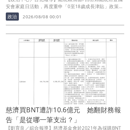
安會家庭日活動，再度重申「0至18歲成長津貼」政策，
強調明年起符合資格的18歲以下兒少每月可領5000元，
政治
2026/08/08 00:01
相關經費已編列入明年度中央政府總預算。對於立法院
三讀通過藍白的《台灣兒少成長及未來帳戶條例》，行
政院表示，將依憲法採取適當作為，維護行政院編列預
算的憲政權限。
慈濟買BNT遭詐10.6億元 她翻財務報
告「是從哪一筆支出？」
【劉育良／綜合報導】慈濟基金會於2021年為採購BNT