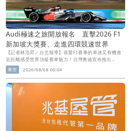
Audi極速之旅開放報名 直擊2026 F1
新加坡大獎賽、走進四環競速世界
【記者林浩昇／台北報導】喜愛F1賽事的車迷又有機會
近距離感受世界頂級賽車魅力！台灣奧迪宣布推出
「2026 Formula 1 Singapore Grand Prix 新加坡大獎
車市
2026/08/08 00:04
賽 Audi 極速之旅」，即日起正式開放報名，邀請Audi車
主及四環品牌車迷前進新加坡，親臨Formula 1唯一夜間
街道賽，除了欣賞頂尖車手在濱海灣街頭展開高速競
逐，更將安排Paddock圍場、車庫導覽及品牌專屬活
動，深入感受Audi的賽車文化與競速基因。