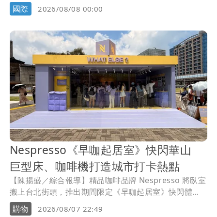
突然整片飛脫，砸毀側後方另一輛汽車的前擋風玻璃，
國際
2026/08/08 00:00
所幸沒有造成人員傷亡。
Nespresso《早咖起居室》快閃華山
巨型床、咖啡機打造城市打卡熱點
【陳揚盛／綜合報導】精品咖啡品牌 Nespresso 將臥室
搬上台北街頭，推出期間限定《早咖起居室》快閃體
驗，以全新 Vertuo UP 膠囊咖啡機為靈感，打造結合巨
購物
2026/08/07 22:49
型床、立體咖啡機與晨間生活情境的沉浸式空間，邀請