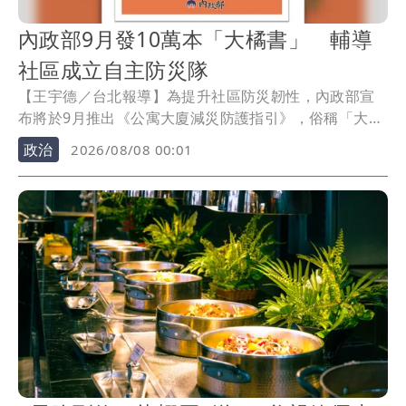
內政部9月發10萬本「大橘書」 輔導
社區成立自主防災隊
【王宇德／台北報導】為提升社區防災韌性，內政部宣
布將於9月推出《公寓大廈減災防護指引》，俗稱「大橘
書」，首批印製10萬本，將優先寄送至全台約7萬個公寓
政治
2026/08/08 00:01
大廈管委會、管理維護公司及保全業者，並輔導社區成
立自主防災隊，盼在災害發生時強化居民自助、互助能
力，降低傷亡與財損。