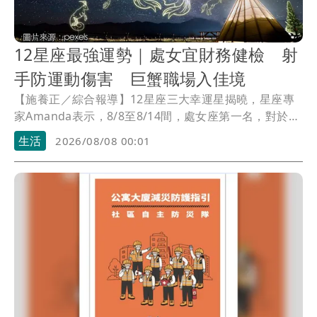
12星座最強運勢｜處女宜財務健檢 射
手防運動傷害 巨蟹職場入佳境
【施養正／綜合報導】12星座三大幸運星揭曉，星座專
家Amanda表示，8/8至8/14間，處女座第一名，對於非
必要支出展現極佳的克制力，適合進行財務檢視。射手
生活
2026/08/08 00:01
座第二名，需注意腿部肌肉拉傷或關節保健。巨蟹座第
三名，職場表現漸入佳境，過去累積的能量與努力逐漸
轉化為實質回報。