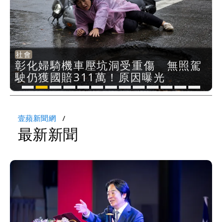
政治
生活
社會
生活
國際
娛樂時尚
政治
娛樂時尚
生活
娛樂時尚
娛樂時尚
社會
政治
政治
生活
「2026第二屆蘋果愛美獎」網路票
8元吃到飽、龍蝦買1送1！父親節優
彰化婦騎機車壓坑洞受重傷 無照駕
12星座最強運勢｜處女宜財務健檢
比黑幫還恐怖！43名學生集體失蹤
小24歲女友學歷、「七世情緣」明信
「慈濟別想躲在受害者3字後面」
400億豪門千金淪劈腿苦主！富少老
中颱白海豚明後天最接近 台中以北
小刀與台玻千金離婚｜昔直升機俯瞰
愷樂雙胞胎寶寶35周早產！透露孩子
桃園夫殺妻！ 84歲老婦遭丈夫持鈍
慈濟買BNT遭詐10億元 蔡英文：政
「2026第二屆蘋果愛美獎」網路票
8元吃到飽、龍蝦買1送1！父親節優
選開跑！愛美大使楊謹華邀你應援專
惠一次看 到月底還能用
駛仍獲國賠311萬！原因曝光
射手防運動傷害 巨蟹職場入佳境
極惡黑心政客恐涉「器官」買賣
片遭質疑 姜厚任霸氣回應了
她：10.6億顧問費決策過程在哪
公當街親小三脖子 傳正辦離婚手續
防豪雨
浪漫排字求娶 閃到麻吉阿Ken自認
已拔掉呼吸機努力長大
器爆頭亡
府很多謹慎判斷當時未被理解
選開跑！愛美大使楊謹華邀你應援專
惠一次看 到月底還能用
業 抽40萬豪禮
多餘
業 抽40萬豪禮
壹蘋新聞網
最新
新聞