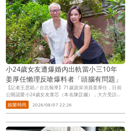
小24歲女友遭爆婚內出軌當小三10年
姜厚任懶理反嗆爆料者「頭腦有問題」
【記者王思穎／台北報導】71歲資深演員姜厚任，日前
公開認愛小24歲女友童芯（本名陳苡孋），大方受訪，
沒想到童芯先被質疑台大「3碩1博」學霸學歷造假，三
娛樂時尚
2026/08/07 22:26
封證明兩人七世情緣的76年明信片也遭疑，現在又有女
網友跳出來爆料，陳苡孋是破壞婚姻的小三，姜厚任對
此也回應了。