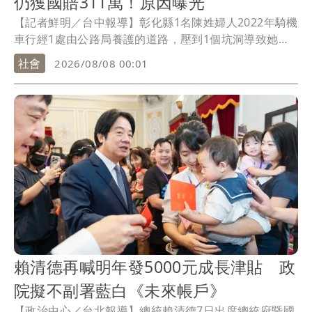
仍獲國賠311萬！原因曝光
【記者鮮明／台中報導】彰化縣1名陳姓婦人2022年騎機
車行經1處由公路局養護的道路，壓到1個坑洞導致她摔
倒出現腦出血、右眼視神經萎縮等傷害，索賠不成怒提
社會
2026/08/08 00:01
國賠323萬元。公路局稱該路段才剛完成巡查，陳婦無照
駕駛也有過失。法官認定公路局管理欠缺，且陳婦無照
騎機車接送小孩數十年都沒事，與該損害發生沒有因果
關係，一、二審均判決公路局應賠償陳婦311萬元，仍可
上訴。
賴清德再喊明年發5000元成長津貼 政
院擬不副署藍白《未來帳戶》
【政治中心／台北報導】總統賴清德7日出席總統府暨國