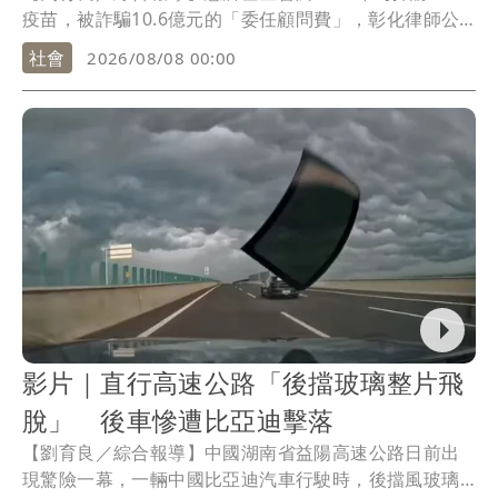
疫苗，被詐騙10.6億元的「委任顧問費」，彰化律師公
會前理事長陳昱瑄等17人已遭台中地檢署依詐欺取財等
社會
2026/08/08 00:00
罪起訴。政治評論員吳靜怡昨則翻出慈濟當年的財務報
告，質疑這筆被騙的金額，究竟是從哪筆經費支出的？
影片｜直行高速公路「後擋玻璃整片飛
脫」 後車慘遭比亞迪擊落
【劉育良／綜合報導】中國湖南省益陽高速公路日前出
現驚險一幕，一輛中國比亞迪汽車行駛時，後擋風玻璃