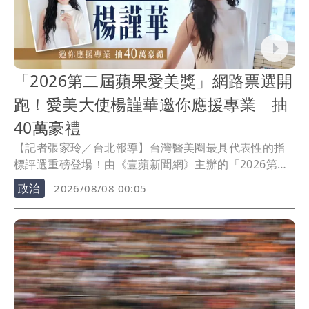
「2026第二屆蘋果愛美獎」網路票選開
跑！愛美大使楊謹華邀你應援專業 抽
40萬豪禮
【記者張家玲／台北報導】台灣醫美圈最具代表性的指
標評選重磅登場！由《壹蘋新聞網》主辦的「2026第二
屆蘋果愛美獎」，將在10月15日於台北寒舍艾美酒店眾
政治
2026/08/08 00:05
星雲集盛大舉行，全民網路票選於8月5日起跑。本屆賽
事特別邀請金鐘影后楊謹華擔任「愛美大使」，她表
示：「變美是一件值得被慎重看待的事，每一票都是為
專業與用心而投，期盼透過大眾參與，讓真正用心的醫
療團隊被看見。」