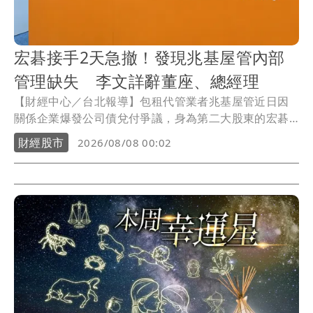
宏碁接手2天急撤！發現兆基屋管內部
管理缺失 李文詳辭董座、總經理
【財經中心／台北報導】包租代管業者兆基屋管近日因
關係企業爆發公司債兌付爭議，身為第二大股東的宏碁
原本派任法人代表李文詳接掌董事長，盼強化公司治
財經股市
2026/08/08 00:02
理，但接任僅2天，宏碁7日晚間發布重大訊息指出，李
文詳接手後發現兆基屋管存在內部管理缺失，因此辭去
董事長、法人董事及總經理等職務，宏碁並同步退出經
營層。