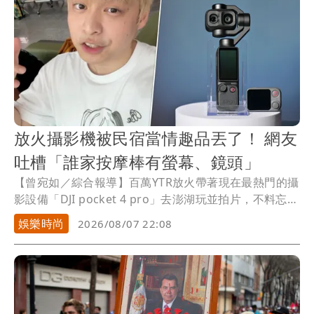
放火攝影機被民宿當情趣品丟了！ 網友
吐槽「誰家按摩棒有螢幕、鏡頭」
【曾宛如／綜合報導】百萬YTR放火帶著現在最熱門的攝
影設備「DJI pocket 4 pro」去澎湖玩並拍片，不料忘在
民宿裡，因為素材都在裡面，他崩潰大哭，覺得沒辦法
娛樂時尚
2026/08/07 22:08
呼吸，致電民宿確定被工作人員當成垃圾丟掉了，他一
度衝去有50噸垃圾的集中地翻找，但最後還是沒找到，
他與民宿老闆已談妥賠償條件，但民宿清潔人員聲稱
「以為相機是按摩棒才丟」，網友吐槽覺得難以置信，
「誰家按摩棒會有螢幕跟鏡頭」、「就算是按摩棒也不