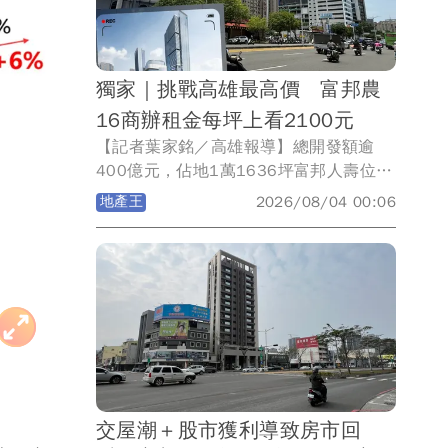
剛完工招生，也吸引許多家長慕名而來，
但《壹蘋新聞網》提醒並非高雄大學重劃
區內均可就讀藍田國小，須屬藍田里才符
獨家｜挑戰高雄最高價 富邦農
合資格，若屬中興與中和里則為援中國小
16商辦租金每坪上看2100元
學區。
【記者葉家銘／高雄報導】總開發額逾
400億元，佔地1萬1636坪富邦人壽位於
農16特區地上權開發案，預計2027年底
地產王
2026/08/04 00:06
或2028年完工，將打造一座融合商場、
旅館、辦公及水族館商業綜合體，建築由
三菱地所設計，屬樓高47樓、地下6樓建
案，當中未來包括三地集團南仁湖將經營
城市水族館；漢神百貨高雄3館也將進
駐，而《壹蘋新聞網》取得獨家訊息25-
34樓與36-47樓辦公樓，每坪租金曝光從
1700-2100元不等，直接挑戰高雄商辦
天花板。
交屋潮＋股市獲利導致房市回