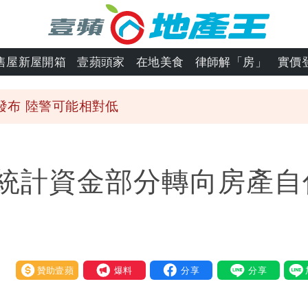
潮變強」 路徑分歧藏警訊：不利強度維持
與進步觀念
售屋新屋開箱
壹蘋頭家
在地美食
律師解「房」
實價
 砸重金再買一整桌卡盒
發布 陸警可能相對低
「終於能交代」 捐500萬獎學金延續愛
統計資金部分轉向房產自
潮變強」 路徑分歧藏警訊：不利強度維持
贊助壹蘋
我要爆料