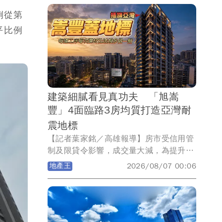
例從第
平比例
建築細膩看見真功夫 「旭嵩
豐」4面臨路3房均質打造亞灣耐
震地標
【記者葉家銘／高雄報導】房市受信用管
制及限貸令影響，成交量大減，為提升買
氣，市場充斥著琳琅滿目行銷手法，然而
地產王
2026/08/07 00:06
對購屋族而言，買房非買菜，如何將預算
放在對的標的物，地段是否具獨特性，產
品力能否保值抗跌，更重要的建商品牌能
否禁得起時間淬鍊，才是購屋依據。在高
雄建商中主打「量少質精」嵩豐建設，延