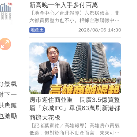
新高晚一年入手多付百萬
【地產中心／台北報導】六都房價高，非
六都買房壓力也不小。根據金融聯徵中心
2026年Q1新增房貸資料統計，非六都15
地產王
2026/08/06 14:30
個縣市當中，包括新竹縣、苗栗縣、彰化
縣、嘉義縣及嘉義市，五個縣市平均房貸
金額同步創下歷史新高！房價與房貸壓
力，均為非六都地區中名列前茅！其中，
房貸壓力最高的是新竹縣，Q1平均房貸
來到史上新高達1347萬元，增壓幅度也
居冠，晚一年入手就要多負擔131萬元！
好景氣
苗栗縣負擔也明顯增壓，晚一年同樣多負
對下一
擔逾百萬元！
房市迎住商並重 長廣3.5億買整
供應鏈
層「京城IFC」單價63萬刷新港都
也激勵
商辦天花板
【記者葉家銘／高雄報導】高雄房市買氣
低迷，但對於商用不動產而言，未來可能