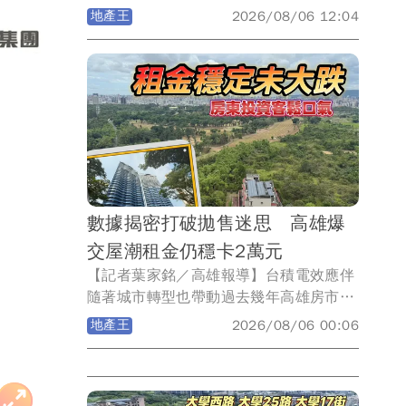
如同雨後春筍般一棟棟的出現，而且單價
地產王
2026/08/06 12:04
可能不斷邁向新高！今日上午長廣股份有
限公司發出重訊，以總價約3.495億元，
購入農16特區京城集團位於凹子底森林公
園首排，位於30樓商辦「京城IFC」，含
9個車位每個車位312.2萬元，總面積
547.34坪，換算每坪成交單價63萬元，
直接改寫高雄商辦單價新高紀錄。
數據揭密打破拋售迷思 高雄爆
交屋潮租金仍穩卡2萬元
【記者葉家銘／高雄報導】台積電效應伴
隨著城市轉型也帶動過去幾年高雄房市買
氣，然而隨著央行信用管制導致交易動能
地產王
2026/08/06 00:06
出現大幅衰退，當房仲統計全台將面臨大
交屋潮來臨，高雄租金效應能否支撐，就
數據而言房東可以鬆一口氣！《壹蘋新聞
網》統計2023-2026年高雄屋齡2年內新