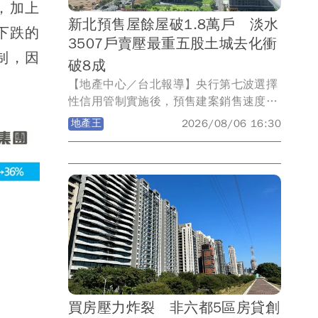
，加上
願。」
新北預售屋餘屋破1.8萬戶 淡水
下跌的
3507戶賣壓最重五股土城去化衝
制，因
破8成
【地產中心／台北報導】央行第七波選擇
性信用管制實施後，預售建案銷售速度明
顯放緩，進而推升預售市場的待售餘屋
地產王
2026/08/06 16:30
量。永慶房產集團盤點2021年7月預售屋
備查制度上路至今，新北市各行政區的
「待售餘屋量」與「累計銷售率」。數據
顯示，新北市全區待售餘屋量已突破1萬8
千戶，其中淡水、三重、林口等重劃區推
案重鎮的賣壓最為顯著，土城、五股的累
計銷售率則雙雙突破8成。
買房壓力炸裂 非六都5區房貸創