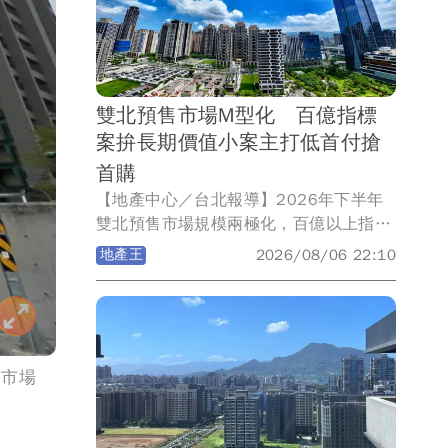
續過去推案特點，首跨南高雄就選在亞灣
「萬家福量販光華店」旁，推出大樓成屋
案「旭嵩豐」，基地4面臨路，單層4戶均
邊間，九宮格結構搭配日本住友制震，戶
雙北預售市場M型化 百億指標
數單純、最適規模、頂規建材，購屋一次
案拚長期價值小案主打低首付搶
到位。
首購
【地產中心／台北報導】2026年下半年
雙北預售市場規模兩極化，百億以上指標
案與50億元以下中小案並立。信義代銷童
地產王
2026/08/06 22:10
莉婷指出，百億大案憑區域亮點與品牌力
衝高房價、賣長期價值；中小案則以小坪
數、低首付催買氣，搶攻首購現金流，
「百億大案仰賴區域亮點、品牌實力與大
型社區規劃，提升產品稀有性與長期持有
，市場
價值，支撐高基期房價；50億元以下的中
小型個案則著重小坪數、低首付，以資金
彈性換取購屋可行性，提高買方進場意