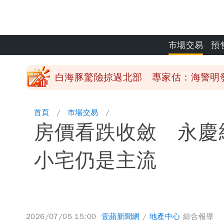
白海豚颱風逼近！鄭明典示警「恐遇黑
高希均辭世享耆壽90歲 畢生推動閱讀
市場交易
預
內馬爾開到「寶可夢神包」後徹底入坑
白海豚驚險掠過北部 專家估：海警明
「楊承勳」名字終於公開！被害人父淚喊
首頁
市場交易
房價看跌收斂 永慶
白海豚颱風逼近！鄭明典示警「恐遇黑
小宅仍是主流
2026/07/05 15:00
壹蘋新聞網
/
地產中心
綜合報導