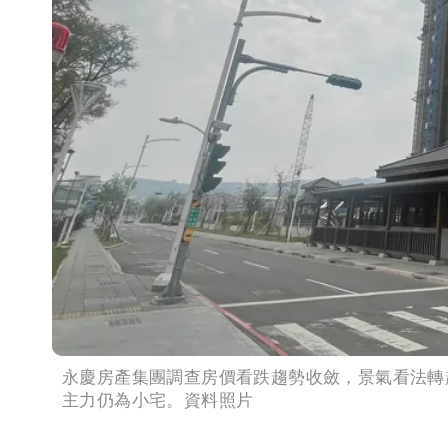
永慶房產集團調查房價看跌趨勢收斂，景氣看法轉
主力仍為小宅。資料照片