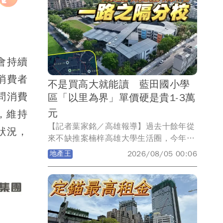
成屋過戶、大樓出租戶數與租金發現，所
謂的龐大交屋潮與出租潮均呈現走揚，但
近3年租金行情維持在中位數2-2.1萬元盤
整，整體市場呈現相對樂觀態勢。
會持續
消費者
不是買高大就能讀 藍田國小學
問消費
區「以里為界」單價硬是貴1-3萬
元
，維持
【記者葉家銘／高雄報導】過去十餘年從
狀況，
來不缺推案楠梓高雄大學生活圈，今年8
月迎來區內第2所小學藍田國小，該校屬
地產王
2026/08/05 00:06
全國首座全鋼構小學，建設經費10.7億
元，佔地2.95公頃，國小有48班，115
學年度招收25班，共計475人；非營利幼
兒園2班學生40人；公托3班學生60人，
因高雄大學屬房市熱區，在台積電效應後
吸引許多科技新貴進駐，而藍田國小校舍