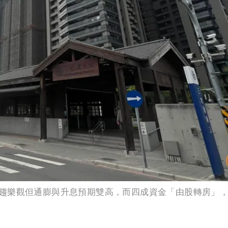
趨樂觀但通膨與升息預期雙高，而四成資金「由股轉房」