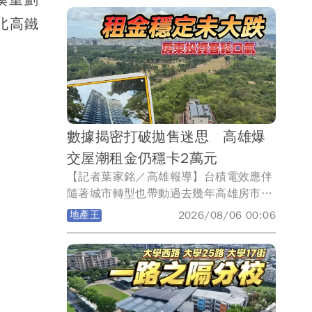
購入農16特區京城集團位於凹子底森林公
園首排，位於30樓商辦「京城IFC」，含
北高鐵
9個車位每個車位312.2萬元，總面積
547.34坪，換算每坪成交單價63萬元，
直接改寫高雄商辦單價新高紀錄。
數據揭密打破拋售迷思 高雄爆
交屋潮租金仍穩卡2萬元
【記者葉家銘／高雄報導】台積電效應伴
隨著城市轉型也帶動過去幾年高雄房市買
氣，然而隨著央行信用管制導致交易動能
地產王
2026/08/06 00:06
出現大幅衰退，當房仲統計全台將面臨大
交屋潮來臨，高雄租金效應能否支撐，就
數據而言房東可以鬆一口氣！《壹蘋新聞
網》統計2023-2026年高雄屋齡2年內新
成屋過戶、大樓出租戶數與租金發現，所
謂的龐大交屋潮與出租潮均呈現走揚，但