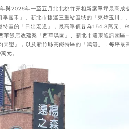
5年與2026年一至五月北北桃竹亮相新案單坪最高成
四季嘉禾」、新北市捷運三重站區域的「東煒玉川」
區的「日出宏道」，最高單價各為154.3萬元、99
北市西華飯店改建案「西華璞園」、新北市遠東通訊園區
威均天璽」，以及新竹縣高鐵特區的「鴻湛」，每坪最
.9萬元。