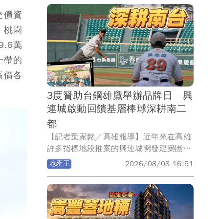
交價資
、桃園
.6萬
一帶的
高價各
3度贊助台鋼雄鷹舉辦品牌日 興
連城啟動回饋基層棒球深耕南二
都
【記者葉家銘／高雄報導】近年來在高雄
許多指標地段推案的興連城開發建築團
隊，除連續3年獲得獲得「台灣誠信建
地產王
2026/08/08 16:51
商」殊榮，今日(8)再度攜手職棒球隊台鋼
雄鷹，於年度主題活動「鷹樂祭」舉辦
「興連城品牌日」，以實質行動投入高雄
體育賽事，陪伴港都首支在地職棒球隊成
長，而興連城總經理周惠賓除延續前2年