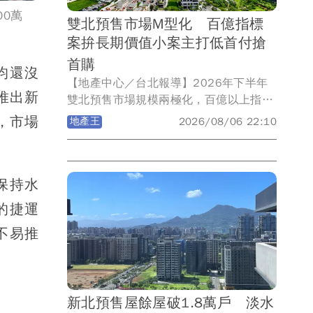
邊間，九宮格結構搭配日本住友制震，戶
0萬
雙北預售市場M型化 百億指標
數單純、最適規模、頂規建材，購屋一次
案拚長期價值小案主打低首付搶
到位。
首購
均還沒
【地產中心／台北報導】2026年下半年
推出新
雙北預售市場規模兩極化，百億以上指標
案與50億元以下中小案並立。信義代銷童
，市場
地產王
2026/08/06 22:10
莉婷指出，百億大案憑區域亮點與品牌力
衝高房價、賣長期價值；中小案則以小坪
數、低首付催買氣，搶攻首購現金流，
保持水
「百億大案仰賴區域亮點、品牌實力與大
型社區規劃，提升產品稀有性與長期持有
的捷運
價值，支撐高基期房價；50億元以下的中
不易推
小型個案則著重小坪數、低首付，以資金
彈性換取購屋可行性，提高買方進場意
願。」
新北預售屋餘屋破1.8萬戶 淡水