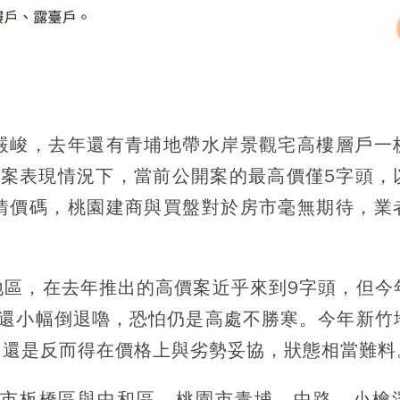
嚴峻，去年還有青埔地帶水岸景觀宅高樓層戶一
個案表現情況下，當前公開案的最高價僅5字頭，
情價碼，桃園建商與買盤對於房市毫無期待，業
地區，在去年推出的高價案近乎來到9字頭，但今
9還小幅倒退嚕，恐怕仍是高處不勝寒。今年新竹
，還是反而得在價格上與劣勢妥協，狀態相當難
市板橋區與中和區、桃園市青埔、中路、小檜