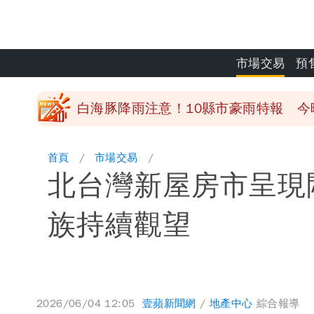
颱風假來了！連江縣明停班課 竹縣山
穿中國貨內褲逛街「整件掉出裙底」 
市場交易
預
「我是台灣人」胸章竟是中國製 Che
白海豚降雨注意！10縣市豪雨特報 
颱風假來了！連江縣明停班課 竹縣山
首頁
市場交易
北台灣新屋房市呈現
族持續觀望
2026/06/04 12:05
壹蘋新聞網
/
地產中心
綜合報導