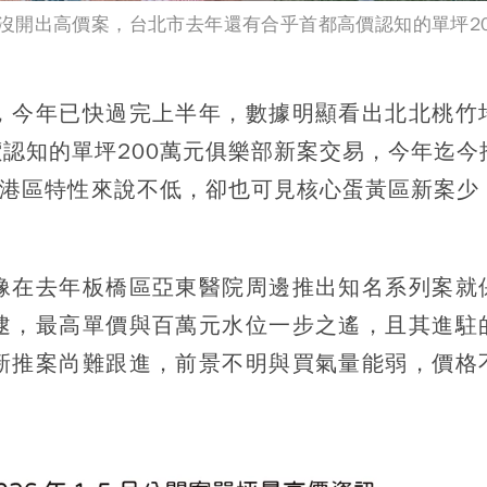
沒開出高價案，台北市去年還有合乎首都高價認知的單坪20
，今年已快過完上半年，數據明顯看出北北桃竹
認知的單坪200萬元俱樂部新案交易，今年迄今
的南港區特性來說不低，卻也可見核心蛋黃區新案少
像在去年板橋區亞東醫院周邊推出知名系列案就
逮，最高單價與百萬元水位一步之遙，且其進駐
新推案尚難跟進，前景不明與買氣量能弱，價格