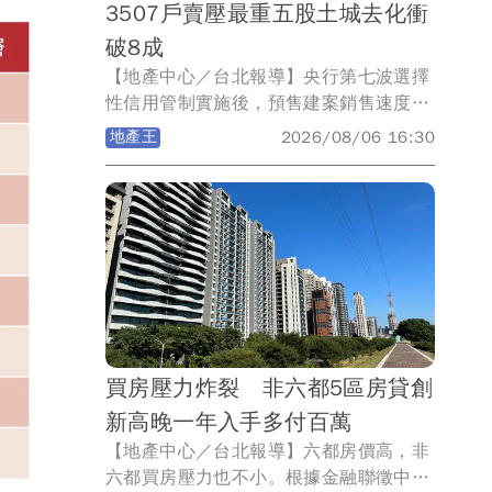
3507戶賣壓最重五股土城去化衝
破8成
【地產中心／台北報導】央行第七波選擇
性信用管制實施後，預售建案銷售速度明
顯放緩，進而推升預售市場的待售餘屋
地產王
2026/08/06 16:30
量。永慶房產集團盤點2021年7月預售屋
備查制度上路至今，新北市各行政區的
「待售餘屋量」與「累計銷售率」。數據
顯示，新北市全區待售餘屋量已突破1萬8
千戶，其中淡水、三重、林口等重劃區推
案重鎮的賣壓最為顯著，土城、五股的累
計銷售率則雙雙突破8成。
買房壓力炸裂 非六都5區房貸創
新高晚一年入手多付百萬
【地產中心／台北報導】六都房價高，非
六都買房壓力也不小。根據金融聯徵中心