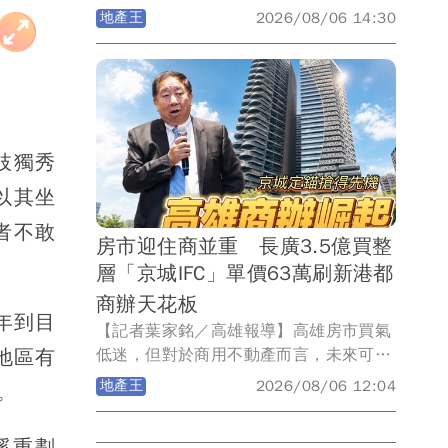
2026年Q1新增房貸資料統計，非六都15
地產王
2026/08/06 14:30
個縣市當中，包括新竹縣、苗栗縣、彰化
縣、嘉義縣及嘉義市，五個縣市平均房貸
金額同步創下歷史新高！房價與房貸壓
力，均為非六都地區中名列前茅！其中，
房貸壓力最高的是新竹縣，Q1平均房貸
來到史上新高達1347萬元，增壓幅度也
枝獨秀
居冠，晚一年入手就要多負擔131萬元！
以其坐
苗栗縣負擔也明顯增壓，晚一年同樣多負
擔逾百萬元！
者不敢
房市迎住商並重 長廣3.5億買整
層「京城IFC」單價63萬刷新港都
商辦天花板
年到目
【記者葉家銘／高雄報導】高雄房市買氣
低迷，但對於商用不動產而言，未來可能
地區有
如同雨後春筍般一棟棟的出現，而且單價
地產王
2026/08/06 12:04
料。
可能不斷邁向新高！今日上午長廣股份有
限公司發出重訊，以總價約3.495億元，
溪重劃