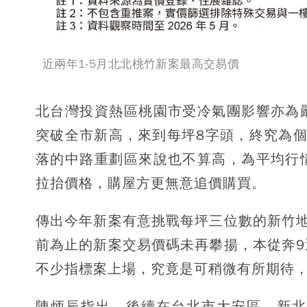
近兩年1-5月北北桃竹新案最高交易價
北台灣投資熱區桃園市受冷氣團影響亦為
突破全市新高，來到每坪8字頭，終究為
落的中路重劃區來說也不算高，為平均行
拉抬價格，購屋方更無意追價購買。
傳出今年新案有意挑戰每坪三位數的新竹
前為止的新案交易價碼未再攀揚，本從奔
不少指標案上場，究竟是可稍微有所期待
陳炳辰指出，後續在台北市大安區、新北