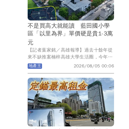
近3年租金行情維持在中位數2-2.1萬元盤
整，整體市場呈現相對樂觀態勢。
不是買高大就能讀 藍田國小學
區「以里為界」單價硬是貴1-3萬
元
【記者葉家銘／高雄報導】過去十餘年從
來不缺推案楠梓高雄大學生活圈，今年8
月迎來區內第2所小學藍田國小，該校屬
地產王
2026/08/05 00:06
全國首座全鋼構小學，建設經費10.7億
元，佔地2.95公頃，國小有48班，115
學年度招收25班，共計475人；非營利幼
兒園2班學生40人；公托3班學生60人，
因高雄大學屬房市熱區，在台積電效應後
吸引許多科技新貴進駐，而藍田國小校舍
剛完工招生，也吸引許多家長慕名而來，
但《壹蘋新聞網》提醒並非高雄大學重劃
區內均可就讀藍田國小，須屬藍田里才符