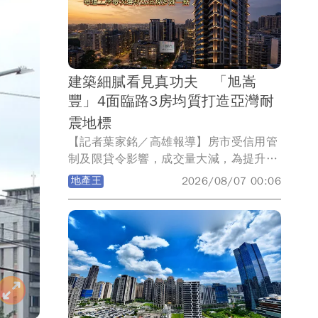
在球場開球，未來將致力關懷基層棒球，
為國家培育更多希望種子，將建商品牌深
耕南台灣。
建築細膩看見真功夫 「旭嵩
豐」4面臨路3房均質打造亞灣耐
震地標
【記者葉家銘／高雄報導】房市受信用管
制及限貸令影響，成交量大減，為提升買
氣，市場充斥著琳琅滿目行銷手法，然而
地產王
2026/08/07 00:06
對購屋族而言，買房非買菜，如何將預算
放在對的標的物，地段是否具獨特性，產
品力能否保值抗跌，更重要的建商品牌能
否禁得起時間淬鍊，才是購屋依據。在高
雄建商中主打「量少質精」嵩豐建設，延
續過去推案特點，首跨南高雄就選在亞灣
「萬家福量販光華店」旁，推出大樓成屋
案「旭嵩豐」，基地4面臨路，單層4戶均