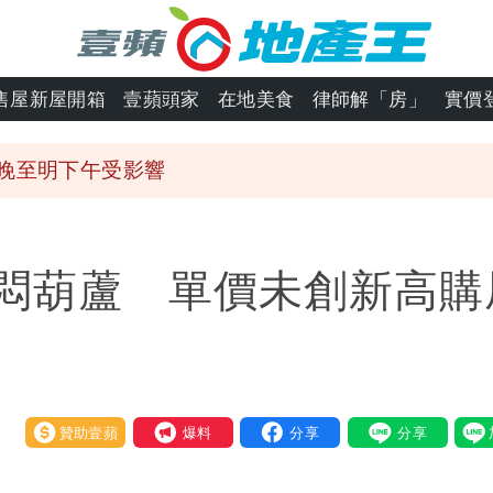
區8校停課不停班
OL哀號：在同事眼前顏面盡失
售屋新屋開箱
壹蘋頭家
在地美食
律師解「房」
實價
ap：愛台灣只是發財的口號
今晚至明下午受影響
區8校停課不停班
悶葫蘆 單價未創新高購
贊助壹蘋
我要爆料